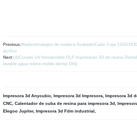
Previous:
Madera/trabajos de madera Grabado/Cado 3 eje 1325/153
acrílico
Next:
{@Curado UV fotosensible DLP impresoras 3D de resina Dental 
lavable agua resina molde dental 184}
Impresora 3d Anycubic
,
Impresora 3d Impresora
,
Impresora 3d d
CNC
,
Calentador de cuba de resina para impresora 3d
,
Impresor
Elegoo Jupiter
,
Impresora 3d Fdm industrial
,