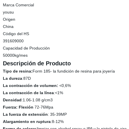
Marca Comercial
yousu
Origen
China
Código del HS
391609000
Capacidad de Producción
50000kg/mes
Descripción de Producto
Tipo de resina:
Form 185- la fundición de resina para joyería
La dureza
:87D
La contracción de volumen:
<0,6%
La contracción de la línea
:<1%
Densidad
:1.06-1.08 g/cm3
Fuerza: Flexión
72-76Mpa
La fuerza de extensión
: 35-39MP
Alargamiento en ruptura
:8-12%
Forma de aclarar
:limpiar con alcohol spray o IPA y la pistola de aire