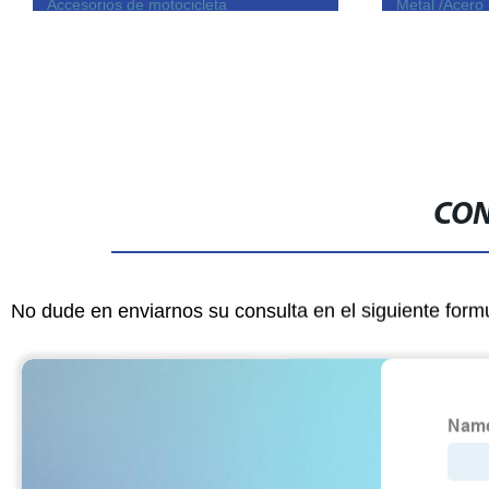
Accesorios de motocicleta
Metal /Acero
inoxidable/H
Cortador láse
de la máquin
CON
No dude en enviarnos su consulta en el siguiente form