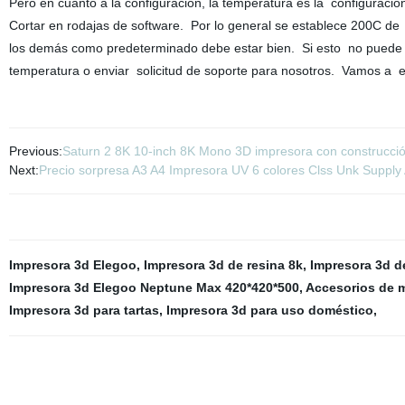
Pero en cuanto a la configuración, la temperatura es la configuració
Cortar en rodajas de software. Por lo general se establece 200C de
los demás como predeterminado debe estar bien. Si esto no puede sa
temperatura o enviar solicitud de soporte para nosotros. Vamos a 
Previous:
Saturn 2 8K 10-inch 8K Mono 3D impresora con construcc
Next:
Precio sorpresa A3 A4 Impresora UV 6 colores Clss Unk Supply
Impresora 3d Elegoo
,
Impresora 3d de resina 8k
,
Impresora 3d de
Impresora 3d Elegoo Neptune Max 420*420*500
,
Accesorios de 
Impresora 3d para tartas
,
Impresora 3d para uso doméstico
,