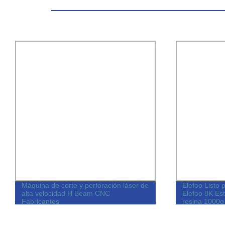
Máquina de corte y perforación láser de
Elefoo Listo 
alta velocidad H Beam CNC
Elefoo 8K Es
Fabricantes
resina 1000g