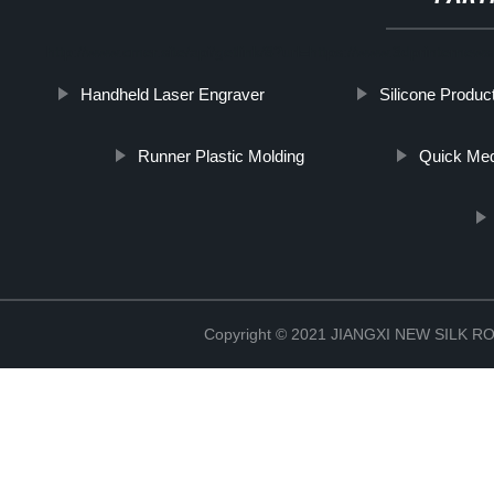
http://www.cmer.site/api/getlink/8?url=https://www.3dprinterne
Handheld Laser Engraver
Silicone Produc
Runner Plastic Molding
Quick Med
Copyright © 2021 JIANGXI NEW SILK