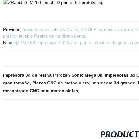
Previous:
Yousu fotosensible UV-Curing 3D DLP Impresoras resina De
presión lavable Resina de fundición dental
Next:
{@DM-400 impresora DLP 3D de gama industrial de gama superio
Impresora 3d de resina Phrozen Sonic Mega 8k
,
Impresoras 3d C
gran tamaño
,
Piezas CNC de motocicleta
,
Impresora 3d grande
,
mecanizado CNC para motocicletas
,
PRODUCT