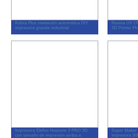
Kobra Plus nivelación automática DIY
Resina UV C
impresora grande industrial
3D Printer P
Impresora Elefoo Neptune 3 PRO 3D
Super Maker 
con tamaño de impresión arriba a
impresora 3