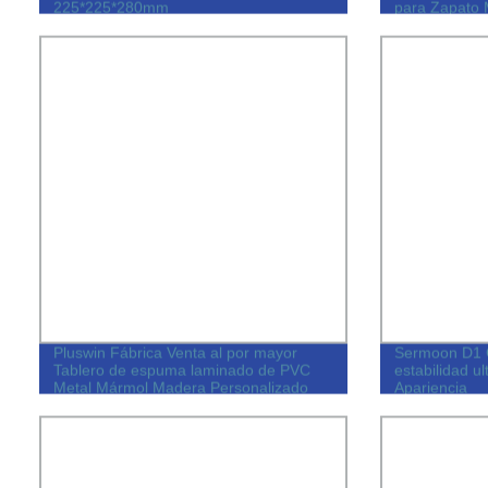
225*225*280mm
para Zapato 
Pluswin Fábrica Venta al por mayor
Sermoon D1 C
Tablero de espuma laminado de PVC
estabilidad ul
Metal Mármol Madera Personalizado
Apariencia
para Muebles