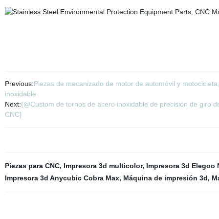
Previous:
Piezas de mecanizado de motor de automóvil y motocicleta,
inoxidable
Next:
{@Custom de tornos de acero inoxidable de precisión de giro 
CNC}
Piezas para CNC
,
Impresora 3d multicolor
,
Impresora 3d Elegoo
Impresora 3d Anycubic Cobra Max
,
Máquina de impresión 3d
,
M