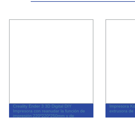
Creality Ender 3 3D Digital DIY
Impresora Ko
Impresora con reanudar la función de
extrusora de
impresión 220*220*250mm y de
nivelación automática