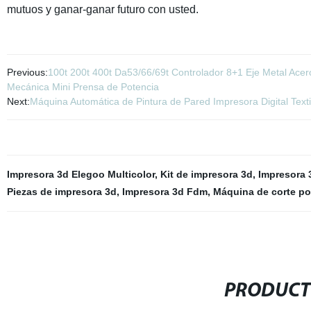
mutuos y ganar-ganar futuro con usted.
Previous:
100t 200t 400t Da53/66/69t Controlador 8+1 Eje Metal Ace
Mecánica Mini Prensa de Potencia
Next:
Máquina Automática de Pintura de Pared Impresora Digital Te
Impresora 3d Elegoo Multicolor
,
Kit de impresora 3d
,
Impresora 3
Piezas de impresora 3d
,
Impresora 3d Fdm
,
Máquina de corte po
PRODUCT