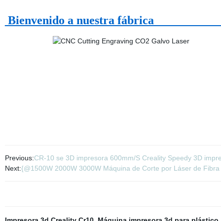
Bienvenido a n
Previous:
CR-10 se 3D impresora 600mm/S Creality Speedy 3D impr
Next:
{@1500W 2000W 3000W Máquina de Corte por Láser de Fibra CN
Impresora 3d Creality Cr10
,
Máquina impresora 3d para plástico