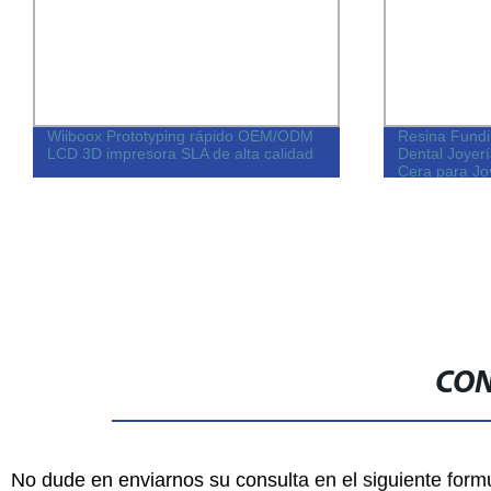
iiboox Prototyping rápido OEM/ODM
Resina Fundible Msl
CD 3D impresora SLA de alta calidad
Dental Joyería LCD 
Cera para Joyería
CON
No dude en enviarnos su consulta en el siguiente form