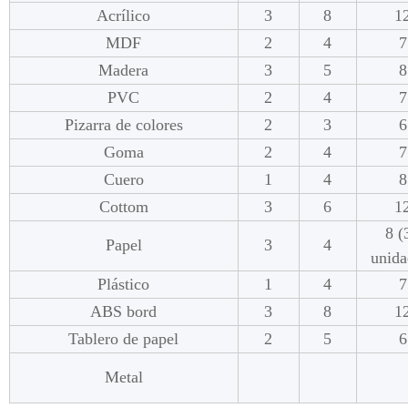
Acrílico
3
8
1
MDF
2
4
7
Madera
3
5
8
PVC
2
4
7
Pizarra de colores
2
3
6
Goma
2
4
7
Cuero
1
4
8
Cottom
3
6
1
8 (
Papel
3
4
unida
Plástico
1
4
7
ABS bord
3
8
1
Tablero de papel
2
5
6
Metal