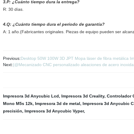
3.P: ¿Cuánto tiempo dura la entrega?
R: 30 días.
4.Q: ¿Cuánto tiempo dura el período de garantía?
A: 1 año.(
Fabricantes originales. Piezas de equipo pueden ser alca
Previous:
Desktop 50W 100W 3D JPT Mopa láser de fibra metálica Im
Next:
{@Mecanizado CNC personalizado aleaciones de acero inoxida
Impresora 3d Anycubic Lcd
,
Impresora 3d Creality
,
Controlador
Mono M5s 12k
,
Impresora 3d de metal
,
Impresora 3d Anycubic 
precisión
,
Impresora 3d Anycubic Vyper
,