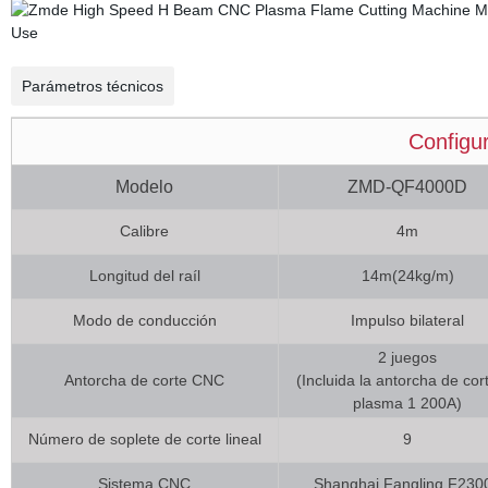
Parámetros técnicos
Configu
Modelo
ZMD-QF4000D
Calibre
4m
Longitud del raíl
14m(24kg/m)
Modo de conducción
Impulso bilateral
2 juegos
Antorcha de corte CNC
(Incluida la antorcha de cor
plasma 1 200A)
Número de soplete de corte lineal
9
Sistema CNC
Shanghai Fangling F230