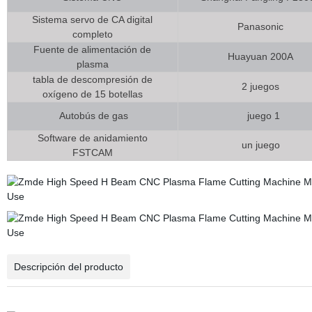
Sistema servo de CA digital
Panasonic
completo
Fuente de alimentación de
Huayuan 200A
plasma
tabla de descompresión de
2 juegos
oxígeno de 15 botellas
Autobús de gas
juego 1
Software de anidamiento
un juego
FSTCAM
Descripción del producto