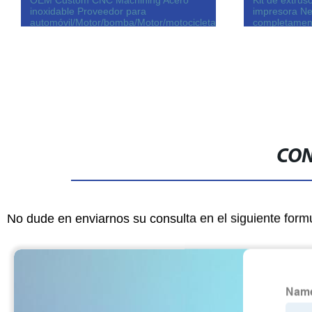
impresora Neptune 4 PRO 3D,
Leyi Alta Pre
/máquina
completamente armado extrusora de
Olor Dura No
accionamiento directo de doble
UV para Imp
engranaje, 3D Accesorios de impresora
CON
No dude en enviarnos su consulta en el siguiente form