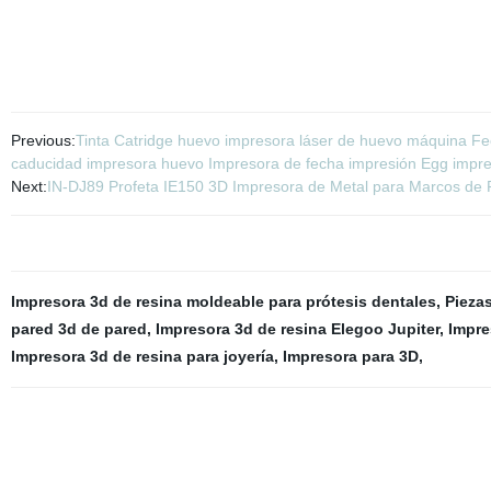
Previous:
Tinta Catridge huevo impresora láser de huevo máquina Fe
caducidad impresora huevo Impresora de fecha impresión Egg impres
Next:
IN-DJ89 Profeta IE150 3D Impresora de Metal para Marcos de 
Impresora 3d de resina moldeable para prótesis dentales
,
Pieza
pared 3d de pared
,
Impresora 3d de resina Elegoo Jupiter
,
Impre
Impresora 3d de resina para joyería
,
Impresora para 3D
,