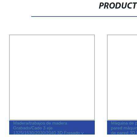
PRODUCT
Madera/trabajos de madera
Máquina de p
Grabado/Cado 3 eje
pared máquin
1325/1530/2030/2040 3D Fresado y
de pared 3D 