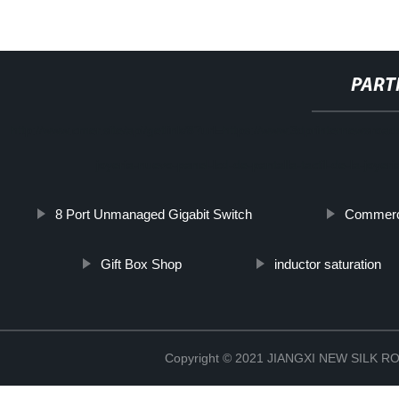
PART
http://www.cmer.site/api/getlink/8?url=https://www.3dprinternewsro
joyeria-nuevo-panel-lcd-de-pantalla-tactil-de-la-joye
8 Port Unmanaged Gigabit Switch
Commerci
Gift Box Shop
inductor saturation
Copyright © 2021 JIANGXI NEW SILK