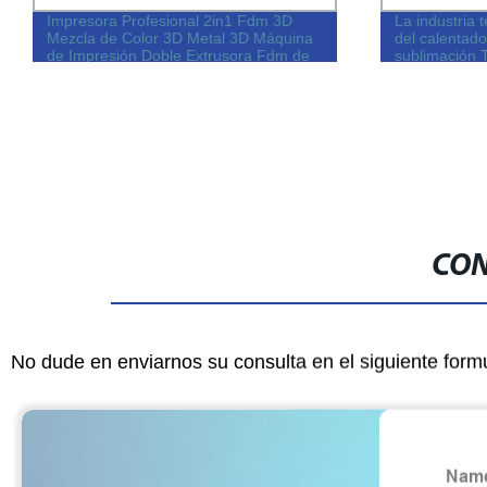
Impresora Profesional 2in1 Fdm 3D
La industria t
Mezcla de Color 3D Metal 3D Máquina
del calentad
de Impresión Doble Extrusora Fdm de
sublimación Tr
Aluminio con Logo Personalizado 3D
calentador d
Impresoras para Uso en Casa DIY
CON
No dude en enviarnos su consulta en el siguiente form