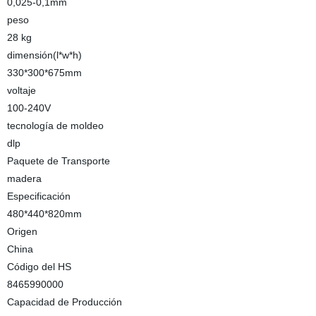
0,025-0,1mm
peso
28 kg
dimensión(l*w*h)
330*300*675mm
voltaje
100-240V
tecnología de moldeo
dlp
Paquete de Transporte
madera
Especificación
480*440*820mm
Origen
China
Código del HS
8465990000
Capacidad de Producción