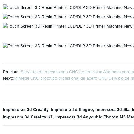
Previous:
Servicios de mecanizado CNC de precisión Aitemoss para pi
Next:
{@Metal CNC prototipo profesional de acero CNC Servicio de m
Impresoras 3d Creality
,
Impresora 3d Elegoo
,
Impresora 3d Sla
,
I
Impresora 3d Creality K1
,
Impresora 3d Anycubic Photon M3 Ma