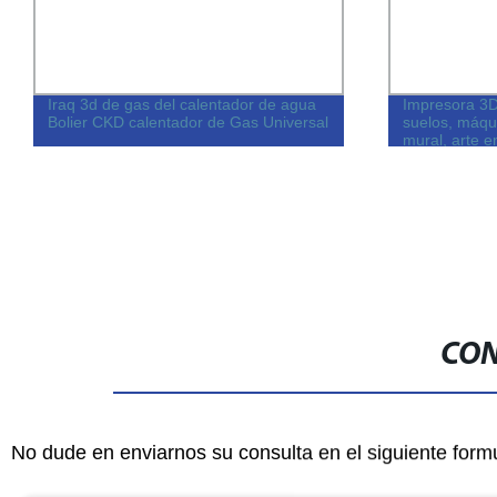
Iraq 3d de gas del calentador de agua
Impresora 3D
Bolier CKD calentador de Gas Universal
suelos, máqu
mural, arte e
CON
No dude en enviarnos su consulta en el siguiente form