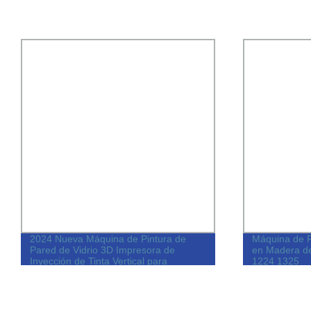
2024 Nueva Máquina de Pintura de
Máquina de 
Pared de Vidrio 3D Impresora de
en Madera de
Inyección de Tinta Vertical para
1224 1325
Paredes