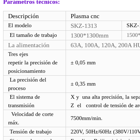
Parámetros técnicos:
Descripción
Plasma cnc
El modelo
SKZ-1313
SKZ-
El tamaño de trabajo
1300*1300mm
150
La alimentación
63A, 100A, 120A, 200A H
Tres ejes
repetir la precisión de
± 0,05 mm
posicionamiento
La precisión del
± 0,35 mm
proceso
El sistema de
X y
una alta precisión
, la
sepa
transmisión
Z
el control de tensión de ar
Velocidad de corte
7500
mm/min.
máx.
Tensión de trabajo
220V, 50Hz/60Hz (380V/110