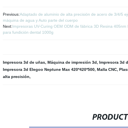
Previous:
Adaptado de aluminio de alta precisión de acero de 3/4/5 e
máquina de agua y Auto parte del cuerpo
Next:
Impresoras UV-Curing OEM ODM de fábrica 3D Resina 405nm Res
para fundición dental 1000g
Impresora 3d de uñas
,
Máquina de impresión 3d
,
Impresora 3d 
Impresora 3d Elegoo Neptune Max 420*420*500
,
Malla CNC
,
Pla
alta precisión
,
PRODUCT