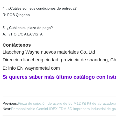
4 . ¿Cuáles son sus condiciones de entrega?
R: FOB Qingdao.
5. ¿Cuál es su plazo de pago?
A: T/T O L/C A LA VISTA.
Contáctenos
Liaocheng Wayne nuevos materiales Co.,Ltd
Dirección:liaocheng ciudad, provincia de shandong, Ch
E: info EN waynemetal com
Si quieres saber más último catálogo con list
Previous:
Pieza de sujeción de acero de 58 M12 Kit Kit de abrazader
Next:
Personalizable Gemini-IDEX FDM 3D impresora industrial de gr