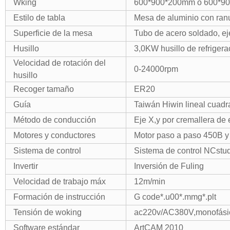
Wking
600*900*200mm o 600*9
Estilo de tabla
Mesa de aluminio con ran
Superficie de la mesa
Tubo de acero soldado, eje
Husillo
3,0KW husillo de refriger
Velocidad de rotación del
0-24000rpm
husillo
Recoger tamaño
ER20
Guía
Taiwán Hiwin lineal cuadra
Método de conducción
Eje X,y por cremallera de e
Motores y conductores
Motor paso a paso 450B 
Sistema de control
Sistema de control NCstu
Invertir
Inversión de Fuling
Velocidad de trabajo máx
12m/min
Formación de instrucción
G code*.u00*.mmg*.plt
Tensión de woking
ac220v/AC380V,monofásic
Software estándar
ArtCAM 2010