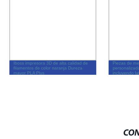
Iboss impresora 3D de alta calidad de
Piezas de m
filamentos de color naranja Dureza
personalizad
mayor PLA Plus
incluyendo la
Acero inoxid
CON