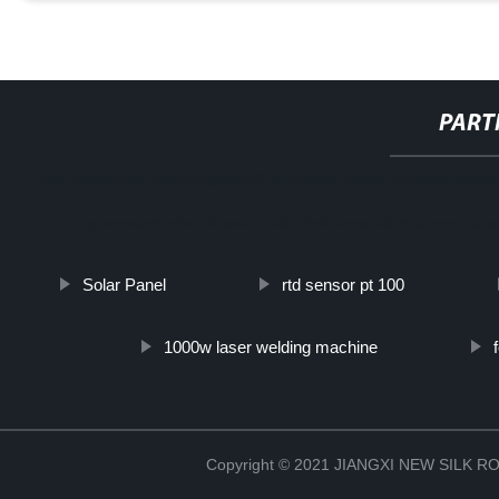
PART
http://www.cmer.site/api/getlink/8?url=https://www.3dprinterne
procesamiento-piezas-de-aluminio-inoxidable-a-medida-a
Solar Panel
rtd sensor pt 100
1000w laser welding machine
Copyright © 2021 JIANGXI NEW SILK