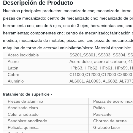
Descripción de Producto
Nuestros principales productos: mecanizado cnc; mecanizado; torno c
piezas de mecanizado; centro de mecanizado cnc; mecanizado de pre
herramienta cnc; cnc de 5 ejes; cnc de 3 ejes; herramientas cnc; cn
herramientas; componentes cnc; centro de mecanizado; fabricación 
medida; mecanizado de metales; pieza cnc; cnc pieza de mecaniz
máquina de torno de acero/aluminio/latón/hierro Material disponible:
Acero inoxidable
SS201,SS301, SS303, SS304, SS
Acero
Acero dulce, acero al carbono, 4
Latón
HPb63, HPb62, HPb61, HPb59, H
Cobre
C11000,C12000,C12000 C36000 
Aluminio
AL6061, AL6063, AL6082, AL7075,
tratamiento de superficie -
Piezas de aluminio
Piezas de acero inox
Anodizado claro
Pulido
Color anodizado
Pasivante
Sandblast anodizado
Chorreo de arena
Película química
Grabado láser