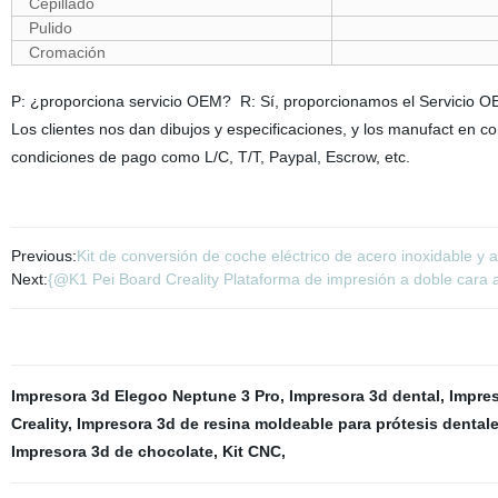
Cepillado
Pulido
Cromación
P: ¿proporciona servicio OEM? R: Sí, proporcionamos el Servicio 
Los clientes nos dan dibujos y especificaciones, y los manufact en
condiciones de pago como L/C, T/T, Paypal, Escrow, etc.
Previous:
Kit de conversión de coche eléctrico de acero inoxidable
Next:
{@K1 Pei Board Creality Plataforma de impresión a doble cara
Impresora 3d Elegoo Neptune 3 Pro
,
Impresora 3d dental
,
Impre
Creality
,
Impresora 3d de resina moldeable para prótesis dental
Impresora 3d de chocolate
,
Kit CNC
,