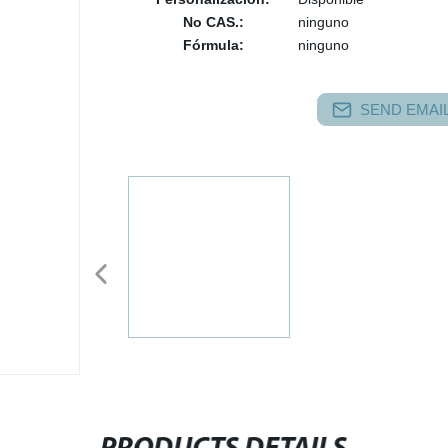
No CAS.:
ninguno
Fórmula:
ninguno
SEND EMAIL