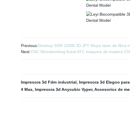
Previous:
Desktop 50W 100W 3D JPT Mopa láser de fibra me
Next:
CNC Woodworking lineal ATC máquina de madera CN
Impresora 3d Fdm industrial
,
Impresora 3d Elegoo par
4 Max
,
Impresora 3d Anycubic Vyper
,
Accesorios de me