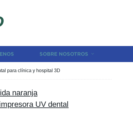
D
ENOS
SOBRE NOSOTROS
al para clínica y hospital 3D
uida naranja
 impresora UV dental