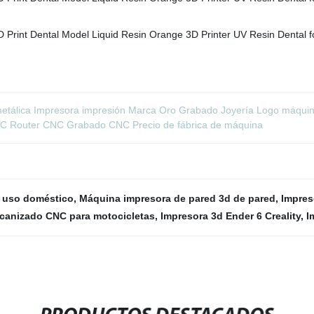
tálica Impresora impresión Marca Oro Grabado Joyería Logo máquina
C Router CNC Grabado CNC Precio de fábrica de máquina
a uso doméstico
,
Máquina impresora de pared 3d de pared
,
Impres
canizado CNC para motocicletas
,
Impresora 3d Ender 6 Creality
,
I