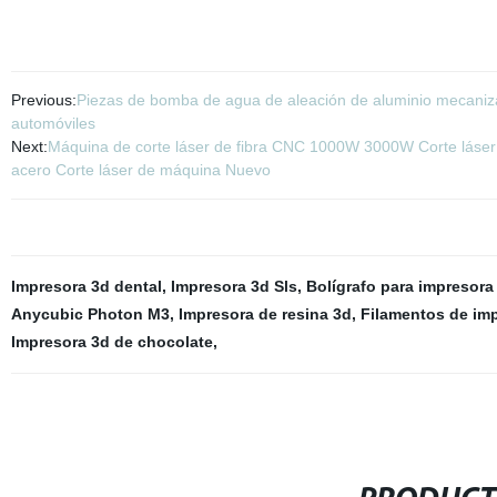
Previous:
Piezas de bomba de agua de aleación de aluminio mecaniza
automóviles
Next:
Máquina de corte láser de fibra CNC 1000W 3000W Corte láser 
acero Corte láser de máquina Nuevo
Impresora 3d dental
,
Impresora 3d Sls
,
Bolígrafo para impresora
Anycubic Photon M3
,
Impresora de resina 3d
,
Filamentos de im
Impresora 3d de chocolate
,