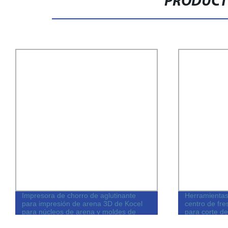
PRODUCT
Impresora de chorro de aglutinante
Herramientas
para impresión de arena 3D de Kocel
centro de fr
para núcleos de arena y moldes de
para corte de
arena