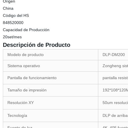
Origen
China
Código del HS
848520000
Capacidad de Producción
20set/mes
Descripción de Producto
Modelo de producto
DLP-DM200
Sistema operativo
Zongheng sis
Pantalla de funcionamiento
pantalla resis
Tamaño de impresión
192*108*12
Resolución XY
50um resoluc
Tecnología
DLP de arriba
Fuente de luz
4K, 405 fuent