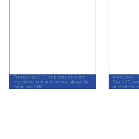
Fresadoras CNC de piezas de acero
Anycúbico- 
inoxidable para auto partes, piezas de
Resin 3D, res
máquinas CNC
automática, i
precisión,