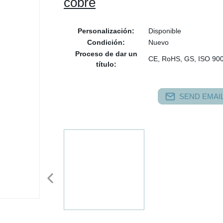
cobre
Personalización:
Disponible
Condición:
Nuevo
Proceso de dar un
CE, RoHS, GS, ISO 90
título:
SEND EMAIL