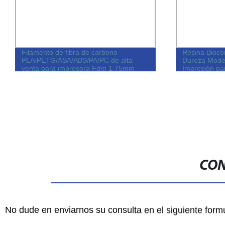
Filamento de fibra de carbono
Resina Biocom
PLA/PETG/ASA/ABS/PA/PC de alta
Dureza Model
venta para impresora Fdm 1.75mm
Impresión p
PLA-CF PETG-CF 3D Filamento
CON
No dude en enviarnos su consulta en el siguiente form