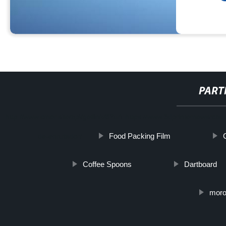
PART
http://www.cmer.site/api/getlink/8?url=https://www.3dprinternewsroa
Food Packing Film
de-enrutador/
Coffee Spoons
Dartboard
moro