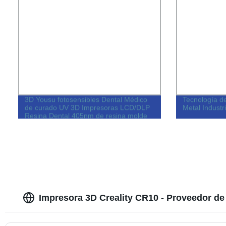
3D Yousu fotosensibles Dental Médico
Tecnología d
de curado UV 3D Impresoras LCD/DLP
Metal Industr
Resina Dental 405nm de resina molde
dental bajo encogimiento dental de alta
precisión de resina de fundición
Impresora 3D Creality CR10 - Proveedor de