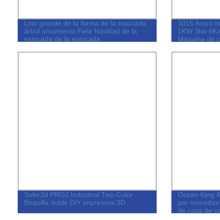
Lino grande de la forma de la estocada
3015 Acero i
árbol ornamento Feliz Navidad de la
1KW 3kw 6Kw 
estocada de la estocada
Máquina de co
hierro de alu
Subir3d PRO2 Industrial Two-Color
Ocean King 4
Boquilla doble DIY impresora 3D.
por monedas 
de caza de c