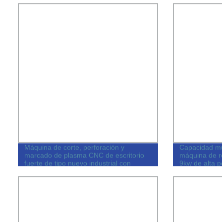
Máquina de corte, perforación y
Capacidad mu
marcado de plasma CNC de escritorio
máquina de r
fuerte de tipo nuevo industrial con
9kw de alta p
múltiples cabezales
cambio de he
aire