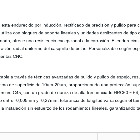
 está
endurecido por inducción, rectificado de precisión y pulido para 
tiliza con bloques de soporte lineales y unidades deslizantes de tipo 
do, ofrece una resistencia excepcional a la corrosión. El endurecimient
ación radial uniforme del casquillo de bolas. Personalizable según espe
mientas CNC.
able a través de técnicas avanzadas de pulido y pulido de espejo, res
cromo de superficie de 10um-20um, proporcionando una protección supe
remium C45, con
un grado de dureza de alta frecuenciade HRC60 ~ 64, 
etro entre -0,005mm y -0,27mm; tolerancia de longitud varía según el
n la instalación sin esfuerzo de los rodamientos lineales, garantizando t