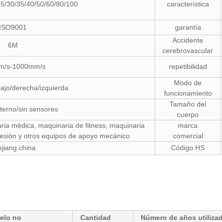
25/30/35/40/50/60/80/100
característica
ISO9001
garantía
Accidente
6M
cerebrovascular
m/s-1000mm/s
repetibilidad
Modo de
ajo/derecha/izquierda
funcionamiento
Tamaño del
xterno/sin sensores
cuerpo
ia médica, maquinaria de fitness, maquinaria
marca
esión y otros equipos de apoyo mecánico
comercial
jiang china
Código HS
elo no
Cantidad
Número de años utiliza