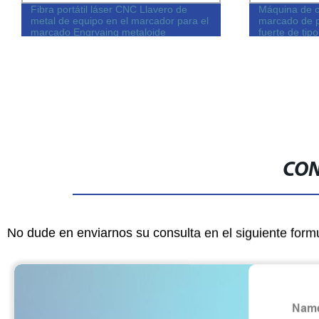
Fibra portátil láser CNC Llavero de
Máquina de co
metal de equipo en el marcador para el
marcado de p
marcado Engrvaing metaloide
fuerte de tip
múltiples cab
CON
No dude en enviarnos su consulta en el siguiente form