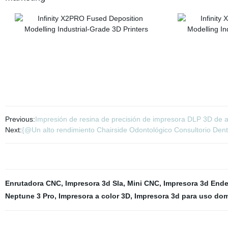
Previous:
Impresión de resina de precisión de impresora DLP 3D de a
Next:
{@Un alto rendimiento Chairside Odontológico Consultorio Denta
Enrutadora CNC
,
Impresora 3d Sla
,
Mini CNC
,
Impresora 3d Ender
Neptune 3 Pro
,
Impresora a color 3D
,
Impresora 3d para uso do