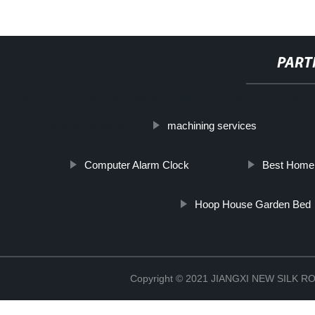
PART
http://www.cmer.site/api/getlink/8?url=https://www.3dprinternewsro
machining services
de-grado-industrial-3d/
Computer Alarm Clock
Best Home 
Hoop House Garden Bed
Copyright © 2021 JIANGXI NEW SILK