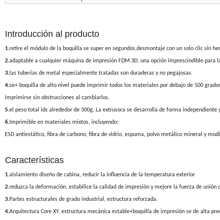
Introducción al producto
1.
retire el módulo de la boquilla se super en segundos,desmontaje con un solo clic sin h
2.
adaptable a cualquier máquina de impresión FDM 3D, una opción imprescindible para la
3.
las tuberías de metal especialmente tratadas son duraderas y no pegajosas.
4.
se+ boquilla de alto nivel puede imprimir todos los materiales por debajo de 500 grado
imprimirse sin obstrucciones al cambiarlos.
5.
el peso total ids alrededor de 300g. La extrusora se desarrolla de forma independiente 
6.
Imprimible en materiales mixtos, incluyendo:
ESD antiestático, fibra de carbono, fibra de vidrio, espuma, polvo metálico mineral y modi
Características
1.
aislamiento diseño de cabina, reducir la influencia de la temperatura exterior
2.
reduzca la deformación, estabilice la calidad de impresión y mejore la fuerza de unión 
3.
Partes estructurales de grado industrial, estructura reforzada.
4.
Arquitectura Core XY, estructura mecánica estable+boquilla de impresión se de alta prec