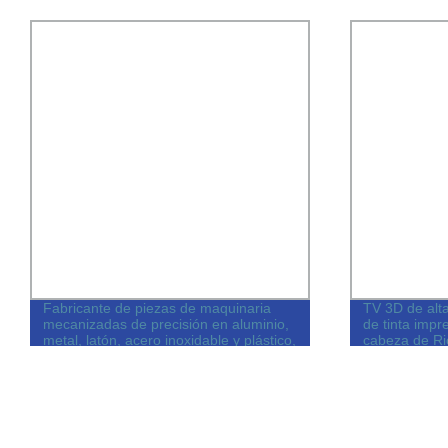
Fabricante de piezas de maquinaria
TV 3D de alta
mecanizadas de precisión en aluminio,
de tinta impr
metal, latón, acero inoxidable y plástico,
cabeza de Ri
torneado CNC, fresado,
Acrílico Publi
rectificado/EDM