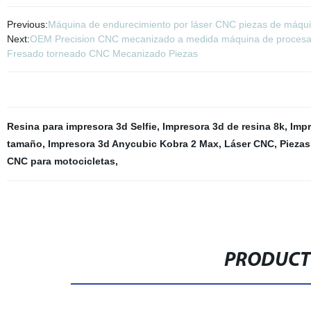
Previous:
Máquina de endurecimiento por láser CNC piezas de máquin
Next:
OEM Precision CNC mecanizado a medida máquina de procesami
Fresado torneado CNC Mecanizado Piezas
Resina para impresora 3d Selfie
,
Impresora 3d de resina 8k
,
Impr
tamaño
,
Impresora 3d Anycubic Kobra 2 Max
,
Láser CNC
,
Piezas
CNC para motocicletas
,
PRODUCT