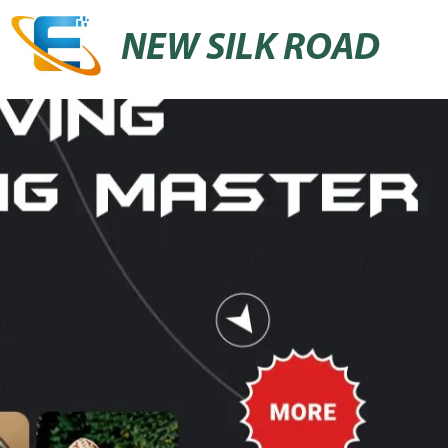
NEW SILK ROAD