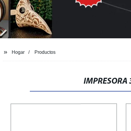
Hogar
Productos
IMPRESORA 